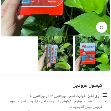
بزرگنمایی تصویر
کپسول فرودین
حاوی آهن، فولیک اسید، ویتامین
B12
و ویتامین
C
جذب بیشتر و عوارض گوارشی کمتر به دلیل دارا بودن آهن به فرم
فروس بیس‌گلایسینات