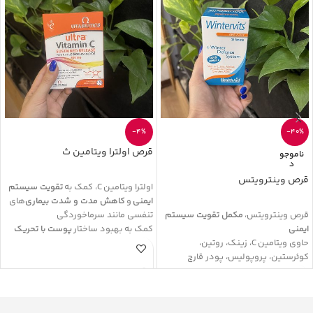
-4%
-40%
قرص اولترا ویتامین ث
ناموجو
د
قرص وینترویتس
اولترا ویتامین
C
، کمک به
تقویت سیستم
ایمنی
و
کاهش مدت و شدت بیماری
‌های
قرص وینترویتس،
مکمل تقویت سیستم
تنفسی مانند سرماخوردگی
ایمنی
کمک به بهبود ساختار
پوست با تحریک
حاوی ویتامین
C
، زینک، روتین،
تولید کلاژن
و دارا بودن
بیوفلاونوئیدهای
کوئرستین، پروپولیس، پودر قارچ
مرکبات
مایتاکه و عصاره گیاه گون
ویتامین سی اولترا، دارای
خاصیت آنتی
قرص وینترویتس، دارای خواص
اکسیدانی بالا
و مقابله کننده با
آنتی‌هیستامینی طبیعی و کمک کننده
رادیکال‌های آزاد