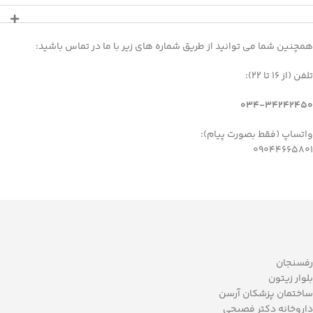
همچنین شما می توانید از طریق شماره های زیر با ما در تماس باشید:
تلفن (از 16 تا 22):
034-34242450
واتساپ (فقط بصورت پیام):
09044665801
رفسنجان
بلوار زیتون
ساختمان پزشکان آرسن
داروخانه دکتر فصیحی