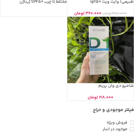
طبیعی) وایت ویت spf50
مختلط تا چرب SPF50 ژیناژن
320.000
تومان
350.000
تومان
شامپو دی وان پریم
218.000
تومان
فیلتر موجودی و حراج
فروش ویژه
موجود در انبار