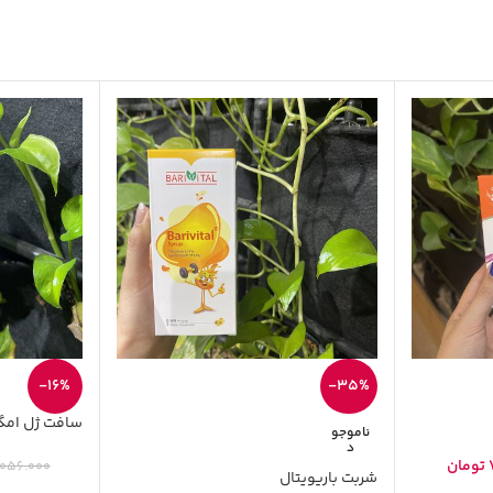
-16%
-35%
سافت ژل امگا۳ نکستای
ناموجو
د
تومان
.056.000
شربت باریویتال