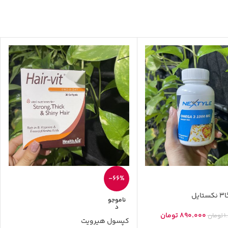
-66%
ل
ناموجو
د
890.000
تومان
1
تومان
کپسول هیرویت