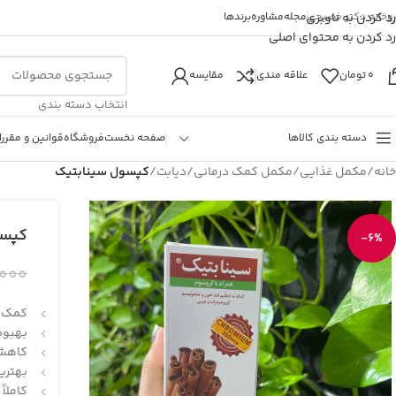
روخانه دکتر فصیحی
رد کردن به ناوبری
مجله
مشاوره
برندها
رد کردن به محتوای اصلی
0
تومان
علاقه مندی
مقایسه
انتخاب دسته بندی
دسته بندی کالاها
صفحه نخست
فروشگاه
قوانین و مقررا
خانه
/
مکمل غذایی
/
مکمل کمک درمانی
/
دیابت
/
کپسول سینابتیک
کپسو
-6%
.000
کمک ب
بهبود
کاهش 
بهتری
کاملا