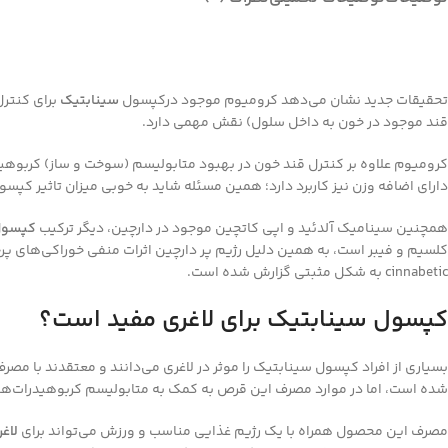
تحقیقات جدید نشان می‌دهد کرومیوم موجود درکپسول
سینابتیک
برای کنترل
قند موجود در خون به داخل سلول) نقش مهمی دارد.
کرومیوم علاوه بر کنترل قند خون در بهبود متابولیسم (سوخت و ساز) کربوهیدر
دارای اضافه وزن نیز کاربرد دارد؛ همین مسئله شاید به خوبی میزان تاثیر کپس
همچنین سینامیک آلدئید و اپی کاتچین موجود در دارچین، دیگر ترکیب
کپسول
کلسیم و فیبر است، به همین دلیل رژیم پر دارچین اثرات منفی خوراکی‌های پرچرب را کاهش می‌دهد و در کاهش سطح LDL 
cinnabetic به شکل مثبتی گزارش شده است.
کپسول سینابتیک برای لاغری مفید است؟
بسیاری از افراد کپسول سینابتیک را موثر در لاغری می‌دانند و معتقدند با 
شده است، اما در موارد مصرف این قرص به کمک به متابولیسم کربوهیدرات‌ها و
مصرف این محصول همراه با یک رژیم غذایی مناسب و ورزش می‌تواند برای
لاغ