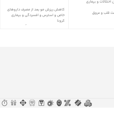
اختلالات و بیماری
کاهش ریزش مو بعد از مصرف داروهای
ت قلب و عروق
خاص و استرس و افسردگی و بیماری
سلامت مغز
کرونا
 عمومی بدن
منبع غنی از ویتامین‌های گروه B و
 کلسترول و تری گلیسرید
اسیدهای آمینه‌های ضروری
ن افسردگی
مناسب برای بیماران مبتلا به سلیاک و
 التهاب
عدم تحمل لاکتوز
کمک به تغذیه فولیکول مو برای تقویت و
درخشندگی مو
فراهم کردن طیفی از مینرال‌ها برای رشد
و سلامت موها
فاقد هرگونه رنگ مصنوعی، طعم دهنده
و نگهدارنده
کمک به تامین مواد معدنی مورد نیاز مو
کمک به افزایش ضخامت تارهای مو
کاهش ریزش مو در خانم‌ها و آقایان
کمک به تامین سلامت پوست