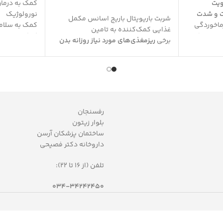
ویت
کمک به درمان 
 و شدت
نورولوژیک
شربت باریویتال باریج اسانس مکمل
ماخوردگی
کمک به سلام
غذایی کمک‌کننده به تامین
با تحریک
کمک به حفظ 
برخی
ریزمغذی‌های مورد نیاز روزانه بدن
تقویت سلامت
حاوی
ویتامین
A
،
ویتامین
D
،
ویتامین
E
،
ات
کمک به کاهش
برخی
ویتامین‌های
یت آنتی
کمک به درما
گروه
B
،
ویتامین
C
،
آهن
،
زینک
و اسید
با
کمک به کاهش
آمینه
لیزین
بسته بندی ۶۰ عددی
کمک به حفظ و بهبود
سلامت عمومی
زرگسالان،
بدن
و
رشد و نمو طبیعی کودکان
رفسنجان
لمندان
مفید در
تقویت سیستم ایمنی
کودکان
بلوار زیتون
بهتر
به علت
کمک به حفظ
سلامت استخوان‌ها
به
ساختمان پزشکان آرسن
واسطه دارا بودن ویتامین
D
داروخانه دکتر فصیحی
ین ث
افزایش هوشیاری
ذهنی
مناسب استفاده برای 30 تا 60 روز (روزانه
طعم
پرتقال
تلفن (از 16 تا 22):
لاکتوز،
034-34242450
ی، فاقد