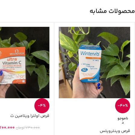
محصولات مشابه
-4%
-40%
قرص اولترا ویتامین ث
ناموجو
د
700.000
730.000
تومان
قرص وینترویتس