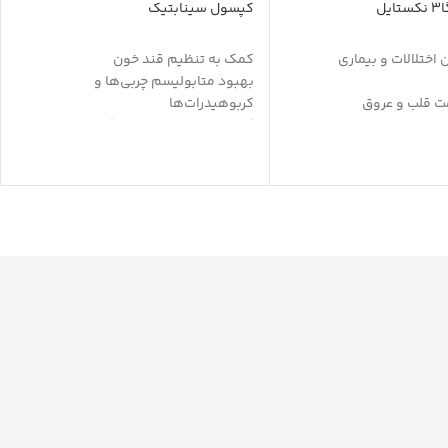
ل
کپسول سینابتیک
اختلالات و بیماری
کمک به تنظیم قند خون
بهبود متابولیسم چربی‌ها و
ت قلب و عروق
کربوهیدرات‌ها
سلامت مغز
کاهش چربی‌های مضر و کلسترول خون
 عمومی بدن
بهترین مکمل رژیم غذایی مناسب برای
 کلسترول و تری گلیسرید
بیماران دیابتی
ن افسردگی
کاملاً گیاهی و طبیعی تشکیل شده از
 التهاب
دارچین و کرومیوم
درمان کمکی در سندرم تخمدان پلی
کیستیک
کاهش میل به شیرینی جات
ایجاد حس سیری