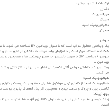
ترکیبات کلاژینو بیوتی :
•کلاژن
•ویتامین ث
•زینک
•هیالورونیک اسید
•بیوتن
بیوتین:
یک ویتامین محلول در آب است
شکننده هستند موثر است و با افزایش رشد موها، به داشتن موهای سالم و 
بیوتین (ویتامین B7) با سرعت بخشیدن به سنتز پروتئین ها و همچنین تولید کراتین باعث افزایش رشد مو و استحکام ناخن ها می شود.
ویتامین ث:
ویتامین ث با داشتن خواص آنتی اکسیدانی نقش مهمی در سنتز کلاژن و شادابی
می کنند.
هیالورونیک اسید:
هیالورونیک اسید از کلیدی ترین مولکول ها برای حفظ رطوبت پوست و دارای وی
کاهش چین و چروک و سرعت پیری و همچنین افزایش انعطاف پذیری پوست دار
روی (زینک):
زینک دومین عنصر ناکافی در بدن، به عنوان کاتالیزور آنزیم ها به تولید پروتئ
است.