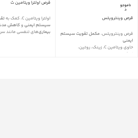
قرص اولترا ویتامین ث
ناموجو
د
قرص وینترویتس
اولترا ویتامین
C
، کمک به
تق
سیستم ایمنی
و
کاهش مدت
بیماری
‌های تنفسی مانند سر
قرص وینترویتس،
مکمل تقویت سیستم
کمک به بهبود ساختار
پوست 
ایمنی
تولید کلاژن
و دارا
حاوی ویتامین
C
، زینک، روتین،
بودن
بیوفلاونوئیدهای مرکب
کوئرستین، پروپولیس، پودر قارچ
ویتامین سی اولترا، دارای
خاص
مایتاکه و عصاره گیاه گون
اکسیدانی بالا
و مقابله کننده 
قرص وینترویتس، دارای خواص
رادیکال‌های آزاد
آنتی‌هیستامینی طبیعی و کمک کننده
قابل استفاده در
نوجوانان، ب
به
کاهش علائم آلرژی
فصلی
ورزشکاران، گیاهخواران و سا
دارای
خواص آنتی اکسیدانی
و مقابله
قرص اولترا ویتامین ث،
جذب 
کننده با اثرات
رادیکال‌های آزاد
داشتن ساختار
پیوسته رهش
وینترویتس، کمک به جلوگیری از ابتلا
هر جعبه از قرص اولترا ویتام
به
بیماری‌های عفونی و ویروسی
قرص
wintervits
،
فاقد شکر، فاقد نمک،
1 تا 2 عدد)
فاقد هر گونه نگهدارنده و رنگ مصنوعی
فاقد گلوتن، فاقد نمک، فاقد 
قابل استفاده در نوجوانان بالای 12 سال و
فاقد مخمر، فاقد رنگ مصنوع
بزرگسالان