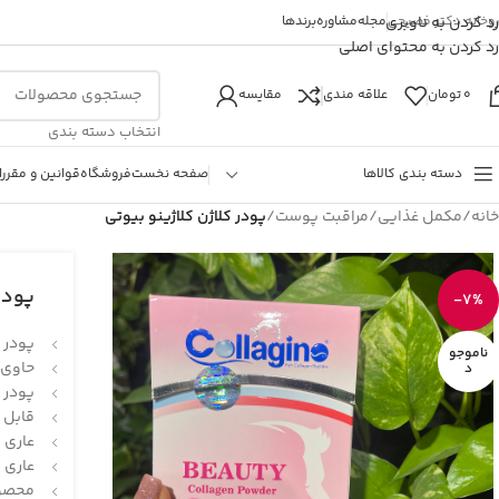
روخانه دکتر فصیحی
رد کردن به ناوبری
مجله
مشاوره
برندها
رد کردن به محتوای اصلی
0
تومان
علاقه مندی
مقایسه
انتخاب دسته بندی
دسته بندی کالاها
صفحه نخست
فروشگاه
قوانین و مقررا
خانه
/
مکمل غذایی
/
مراقبت پوست
/
پودر کلاژن کلاژینو بیوتی
پودر 
-7%
پودر 
ناموجو
حاوی 
د
پودر 
قابل 
عاری ا
عاری ا
محصول