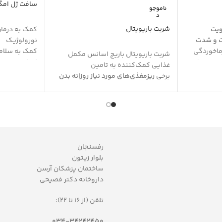
سافت ژل امگا۳ نکستای
ناموجو
د
شربت باریویتال
ویت
کمک به درمان 
 و شدت
نورولوژیک
ماخوردگی
کمک به سلام
شربت باریویتال باریج اسانس مکمل
با تحریک
کمک به حفظ 
غذایی کمک‌کننده به تامین
تقویت سلامت
برخی
ریزمغذی‌های مورد نیاز روزانه بدن
ات
کمک به کاهش
حاوی
ویتامین
A
،
ویتامین
D
،
ویتامین
E
،
یت آنتی
کمک به درما
برخی
ویتامین‌های
با
کمک به کاهش
گروه
B
،
ویتامین
C
،
آهن
،
زینک
و اسید
بسته بندی ۶۰ عددی
آمینه
لیزین
زرگسالان،
کمک به حفظ و بهبود
سلامت عمومی
لمندان
بدن
و
رشد و نمو طبیعی کودکان
رفسنجان
بهتر
به علت
مفید در
تقویت سیستم ایمنی
کودکان
بلوار زیتون
کمک به حفظ
سلامت استخوان‌ها
به
ساختمان پزشکان آرسن
ین ث
واسطه دارا بودن ویتامین
D
داروخانه دکتر فصیحی
مناسب استفاده برای 30 تا 60 روز (روزانه
افزایش هوشیاری
ذهنی
طعم
پرتقال
تلفن (از 16 تا 22):
لاکتوز،
ی، فاقد
034-34242450