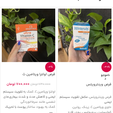
-4%
-40%
قرص اولترا ویتامین ث
ناموجو
د
700.000
تومان
قرص وینترویتس
730.000
تومان
اولترا ویتامین
C
، کمک به
تقویت سیستم
ایمنی
و
کاهش مدت و شدت بیماری
‌های
قرص وینترویتس،
مکمل تقویت سیستم
تنفسی مانند سرماخوردگی
ایمنی
کمک به بهبود ساختار
پوست با تحریک
حاوی ویتامین
C
، زینک، روتین،
تولید کلاژن
و دارا بودن
بیوفلاونوئیدهای
کوئرستین، پروپولیس، پودر قارچ