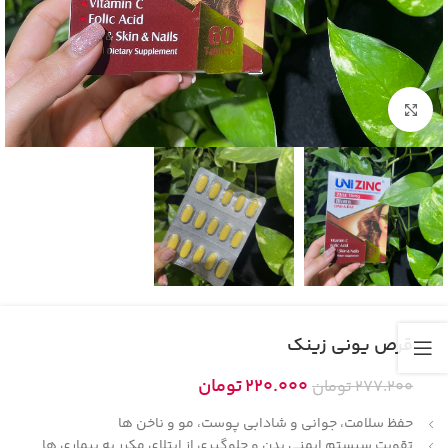
بزرگنمایی تصویر
قرص یونی زینک
220.000
تومان
277.200
تومان
حفظ سلامت، جوانی و شادابی پوست، مو و ناخن ها
تقویت سیستم ایمنی بدن و جلوگیری از ابتلای مکرر به بیماری ها