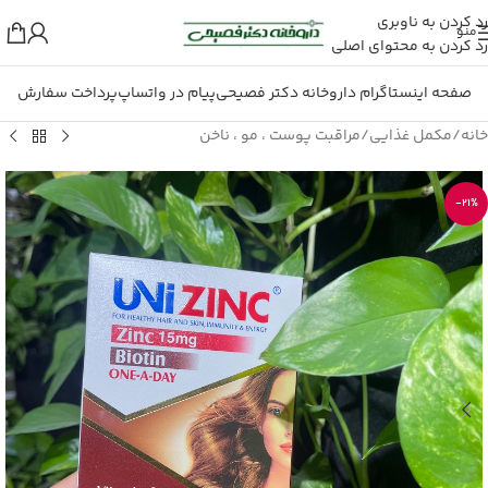
رد کردن به ناوبری
منو
رد کردن به محتوای اصلی
صفحه اینستاگرام داروخانه دکتر فصیحی
پیام در واتساپ
پرداخت سفارش
خانه
/
مکمل غذایی
/
مراقبت پوست ، مو ، ناخن
-21%