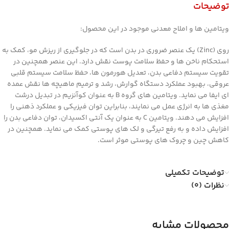
توضیحات
ویتامین ها و املاح معدنی موجود در این محصول:
روی (
Zinc
) یک عنصر ضروری در بدن است که در جلوگیری از ریزش مو، کمک به
استحکام ناخن ها و حفظ سلامت پوست نقش دارد. این عنصر همچنین در
تقویت سیستم دفاعی بدن، تعدیل هورمون ها، حفظ سلامت سیستم قلبی
عروقی، بهبود عملکرد دستگاه گوارش، رشد و ترمیم ماهیچه ها نقش عمده
ای ایفا می نماید. ویتامین های گروه
B
به عنوان کوآنزیم در تبدیل درشت
مغذی ها به انرژی عمل می نمایند، بنابراین توان فیزیکی و عملکرد ذهنی را
افزایش می دهند. ویتامین
C
به عنوان یک آنتی اکسیدان، توان دفاعی بدن را
افزایش داده و به رفع تیرگی و لک های پوستی کمک می نماید. همچنین در
کاهش چین و چروک های پوستی موثر است.
توضیحات تکمیلی
نظرات (0)
محصولات مشابه