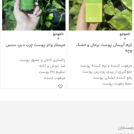
ناموجو
ناموجو
د
د
کرم آبرسان پوست نرمال و خشک
میسلار واتر پوست چرب دیپ سنس
وچه
پاکسازی کامل و عمیق پوست
مرطوب کننده و نرم کننده پوست
ضد جوش و آکنه
جلوگیری از پیری زودرس پوست
تنظیم PH پوست
رفع کننده خشکی پوست
مرطوب کننده
حفظ رطوبت پوست
آبرسانی بدون ایجاد چربی
ضد التهاب
ضد حساسیت و قرمزی
بدون بروز حساسیت
تعدیل چربی پوست صورت
بازسازی کننده پوست
فاقد صابون
آنتی اکسیدان
بدون ایجاد خارش
دارای هیالورونیک اسید و پروتئین
حاوی هیالورونیک اسید
هیدرولیز شده گندم
حاوی سالیسیلیک اسید
حاوی کره دانه گل کاملیا و روغن
پاک کننده و ضد عفونی کننده
رفسنجان
ماکادمیا
افزایش الاستیسیته پوست