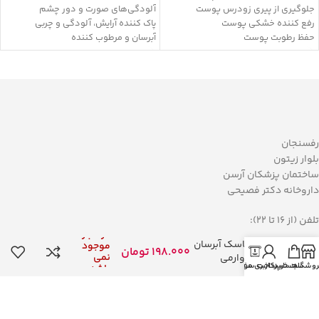
جلوگیری از پیری زودرس پوست
آلودگی‌های صورت و دور چشم
رفع کننده خشکی پوست
پاک کننده آرایش، آلودگی و چربی
حفظ رطوبت پوست
آبرسان و مرطوب کننده
ضد التهاب
دارای مواد تغذیه کننده
بدون بروز حساسیت
تسکین دهنده و التیام بخش
بازسازی کننده پوست
حفظ pH طبیعی پوست
آنتی اکسیدان
نرم کننده و لطافت بخش پوست
دارای هیالورونیک اسید و پروتئین
هیدرولیز شده گندم
حاوی کره دانه گل کاملیا و روغن
رفسنجان
ماکادمیا
بلوار زیتون
فاقد:پارابن و سیلیکون
ساختمان پزشکان آرسن
داروخانه دکتر فصیحی
تلفن (از 16 تا 22):
در انبار
کیک ماسک آبرسان
موجود
034-34242450
198.000
تومان
نمی
صورت وارمی
روشگاه
سبد خرید
حساب کاربری من
پرداخت سفارش
باشد
تمام حقوق برای داروخانه دکتر فصیحی محفوظ است.