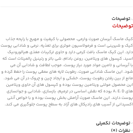
توضیحات
توضیحات
کیک ماسک آبرسان صورت وارمی، محصولی با کیفیت و مهیج با رایحه جذاب
کیک و شیرینی است و فرمولاسیون موثری برای تغذیه، نرمی و شادابی پوست
دارد. این کیک ماسک بافت کرمی دارد و حاوی ترکیبات مغذی هیالورونیک
اسید، کپسول های ویتامین، روغن بادام، شی باتر و رتینیل پالمیتات است که
با آبرسانی و تامین مواد مورد نیاز پوست، موجب لطافت و شادابی آن می
شود. این ماسک شادابی صورت، رطوبت لایه های عمقی پوست را حفظ کرده و
مانع از بین رفتن رطوبت پوست، خشکی و ایجاد چین و چروک در آن می شود.
این محصول مولتی ویتامین پوست بوده و کپسول های آن حاوی ویتامین
های A، E، D بوده که نقش اساسی در ترمیم، بازسازی، شادابی و جوانسازی
پوست دارند. این ماسک صورت آرامش بخش پوست بوده و با خواص آنتی
اکسیدانی از آسیب های رادیکال های آزاد به سطح پوست جلوگیری می کند.
توضیحات تکمیلی
نظرات (0)