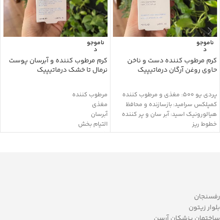
ناموجو
ناموجو
د
د
کرم مرطوب کننده دست و ناخن
کرم مرطوب کننده و آبرسان پوست
حاوی روغن آرگان درماتیپیک
نرمال تا خشک درماتیپیک
پردی یو 500: مغذی و مرطوب کننده
مرطوب کننده
کمپلکس سرامید: بازسازنده و محافظ
مغذی
هیالورونیک اسید: آبر سان و پر کننده
آبرسان
خطوط ریز
التیام بخش
ویتامین E: آنتی اکسیدان و مرطوب
افزایش نرمی و لطافت پوست
کننده
تاثیر طولانی مدت
سدیم لاکتات: مرطوب کننده
حاوی عصاره آلوئه ورا، روغن آرگان،
اوره: نرم کننده و مرطوب کننده
آووکادو، جوجوبا و Q10
نیاسینامید: ترمیم سیمان بین سلولی و
خاصیت آنتی اکسیدان
حفظ رطوبت پوست
شفاف کننده
بیزابولول: ضد التهاب
محافظت از پوست در برابر رادیکال های
رفسنجان
گلیسیرین: نرم کننده
آزاد
بلوار زیتون
روغن جوجوبا: رطوبت رسان و رفع خشکی
ممانعت از خشکی پوست
ساختمان پزشکان آرسن