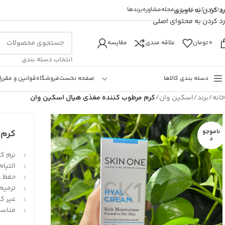
روخانه دکتر فصیحی
رد کردن به ناوبری
مجله
مشاوره
برندها
رد کردن به محتوای اصلی
0
تومان
علاقه مندی
مقایسه
انتخاب دسته بندی
دسته بندی کالاها
صفحه نخست
فروشگاه
قوانین و مقررا
خانه
/
برند
/
اسکین وان
/
کرم مرطوب کننده مغذی هیال اسکین وان
ناموجو
کرم 
د
نرم ک
التیا
حفظ و
ترمیم
غیر کم
مناسب