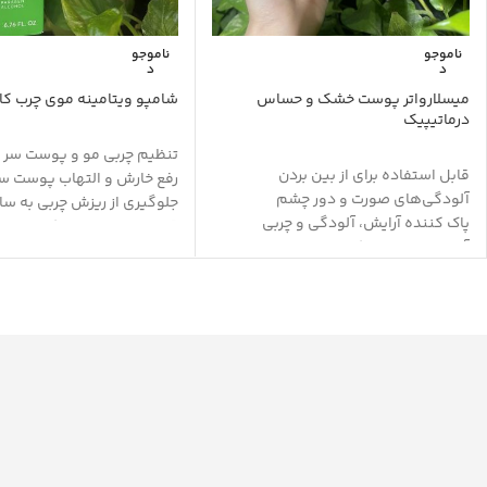
ناموجو
ناموجو
د
د
میسلارواتر پوست خشک و حساس
شامپو ویتامینه موی چرب کا
درماتیپیک
تنظیم چربی مو و پوست سر
قابل استفاده برای از بین بردن
رفع خارش و التهاب پوست س
آلودگی‌های صورت و دور چشم
جلوگیری از ریزش چربی به سا
پاک کننده آرایش، آلودگی و چربی
قابل استفاده برای کف سر چ
آبرسان و مرطوب کننده
خشک مو
دارای مواد تغذیه کننده
تقویت کننده و محرک رشد مو
تسکین دهنده و التیام بخش
ترمیم و بازسازی ساقه مو
حفظ pH طبیعی پوست
حفظ سلامت و استحکام مو
نرم کننده و لطافت بخش پوست
حجم دهنده و حالت دهنده م
بدون سولفات