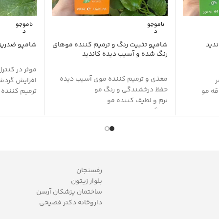
ناموجو
ناموجو
د
د
ندید
شامپو تثبیت رنگ و ترمیم کننده موهای
شامپو ضدریز
رنگ شده و آسیب دیده کاندید
موثر در کنترل
مغذی و ترمیم کننده موی آسیب دیده
ر
افزایش گردش
حفظ درخشندگی و رنگ مو
قه مو
ترمیم کننده
نرم و لطیف کننده مو
رب و ساقه
تقویت فولیک
جلوگیری از ایجاد موخوره
حفظ رنگ و ر
حفظ چربی های مفید و طبیعی پوست سر
محافظ مو در ب
آب رسانی با دوام
آنتی اکسیدا
مناسب برای موی کراتینه شده
نتظیم چربی 
محافظ مو در برابر حرارت و نور افتاب
و
بدون سولفات
بدون سولفات
رفسنجان
بلوار زیتون
ساختمان پزشکان آرسن
داروخانه دکتر فصیحی