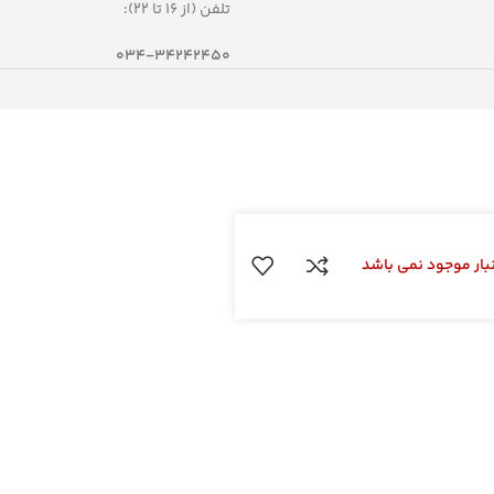
تلفن (از 16 تا 22):
034-34242450
نبار موجود نمی باشد