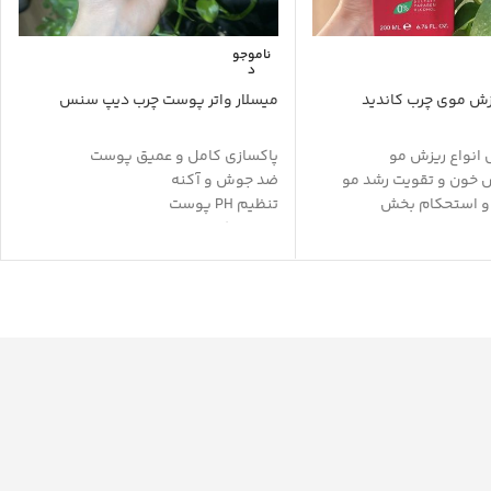
ناموجو
د
ش موی چرب کاندید
میسلار واتر پوست چرب دیپ سنس
 انواع ریزش مو
پاکسازی کامل و عمیق پوست
 خون و تقویت رشد مو
ضد جوش و آکنه
 و استحکام بخش
تنظیم PH پوست
ول مو
مرطوب کننده
طوبت طبیعی مو
آبرسانی بدون ایجاد چربی
رابر حرارت و نور افتاب
ضد حساسیت و قرمزی
ن
تعدیل چربی پوست صورت
مو و پوست سر
فاقد صابون
بدون ایجاد خارش
حاوی هیالورونیک اسید
حاوی سالیسیلیک اسید
پاک کننده و ضد عفونی کننده
افزایش الاستیسیته پوست
حاوی روغن آملا، عصاره درخت چای و بامبو