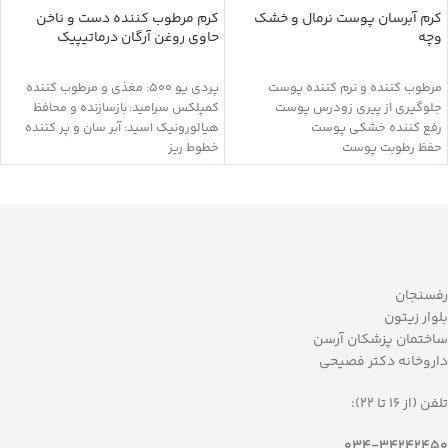
کرم آبرسان پوست نرمال و خشک
کرم مرطوب کننده دست و ناخن
وچه
حاوی روغن آرگان درماتیپیک
مرطوب کننده و نرم کننده پوست
پردی یو 500: مغذی و مرطوب کننده
جلوگیری از پیری زودرس پوست
کمپلکس سرامید: بازسازنده و محافظ
رفع کننده خشکی پوست
هیالورونیک اسید: آبر سان و پر کننده
حفظ رطوبت پوست
خطوط ریز
ضد التهاب
ویتامین E: آنتی اکسیدان و مرطوب
بدون بروز حساسیت
کننده
بازسازی کننده پوست
سدیم لاکتات: مرطوب کننده
آنتی اکسیدان
اوره: نرم کننده و مرطوب کننده
دارای هیالورونیک اسید و پروتئین
نیاسینامید: ترمیم سیمان بین سلولی و
هیدرولیز شده گندم
حفظ رطوبت پوست
حاوی کره دانه گل کاملیا و روغن
بیزابولول: ضد التهاب
رفسنجان
ماکادمیا
گلیسیرین: نرم کننده
بلوار زیتون
فاقد:پارابن و سیلیکون
روغن جوجوبا: رطوبت رسان و رفع خشکی
ساختمان پزشکان آرسن
پوست و آنتی اکسیدان
داروخانه دکتر فصیحی
روغن زیتون: مرطوب کننده و مغذی
موم زنبور عسل: مغذی، التیام بخش و
تلفن (از 16 تا 22):
محافظ
شی باتر: مرطوب کننده و ضد التهاب
034-34242450