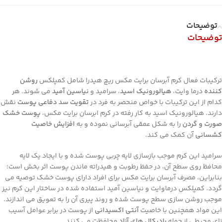
توضیحات
توضیحات
ترکیبات فعال کرم آبرسان برایت مکس ریچ هیدرا شامل کمپلکس
روشن
کننده
درما وایت،
هیالورونیک اسید
، سرامید و
نیاسین آمید
می شوند. هر
کدام از این ترکیبات با خواص منحصر به فرد در
تقویت سد دفاعی پوست
نقش
دارند. هیالورونیک اسید به کار رفته در کرم ابرسان برایت مکس،
پوست خشک
صورت
و گردن
را به شکل عمقی آبرسانی نموده و به
افزایش خاصیت
کشسانی
آن کمک می کند.
سرامید این کرم موجب بازسازی لایه چربی پوست شده و با ایجاد یک لایه
محافظ روی سطح آن، در حفظ رطوبت و هیدراته ماندن پوست اثر بخش است؛
بنابراین، مصرف آبرسان برایت مکس برای افراد دارای پوست خشک توصیه می
گردد. کمپلکس درماوایت و نیاسین آمید استفاده شده در ساختار این کرم نیز
موجب روشن سازی سطح پوست شده و روند پیری آن را به تعویق می اندازند.
این مواد همچنین با خاصیت
آنتی اکسیدانی
از پوست در برابر عوامل آسیب
زای محیطی از جمله
رادیکال های آزاد
محافظت می کنند.