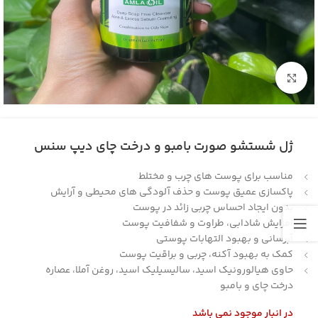
بزرگنمایی تصویر
ژل شستشو صورت بامبو و درخت چای دیپ سنس
مناسب برای پوست های چرب و مختلط
پاکسازی عمیق پوست و حذف آلودگی‌ های محیطی و آرایش
بدون ایجاد احساس چربی زائد در پوست
افزایش شادابی، طراوت و شفافیت پوست
آبرسانی و بهبود التهابات پوستی
کمک به بهبود آکنه، چربی و براقیت پوست
حاوی هیالورونیک اسید، سالیسیلیک اسید، روغن آملا، عصاره
درخت چای و بامبو
در انبار موجود نمی باشد