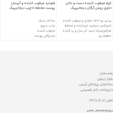
کرم مرطوب کننده دست و ناخن
فلوئید مرطوب کننده و آبرسان
حاوی روغن آرگان درماتیپیک
پوست مختلط تا چرب درماتیپیک
پردی یو 500: مغذی و مرطوب کننده
ساختار سبک
کمپلکس سرامید: بازسازنده و محافظ
جذب سریع
هیالورونیک اسید: آبر سان و پر کننده
مرطوب کننده
خطوط ریز
ضدبراقی پوست
ویتامین E: آنتی اکسیدان و مرطوب
آبرسانی عمقی
کننده
تنظیم کننده ترشح چربی و ضد براقی
سدیم لاکتات: مرطوب کننده
تقویت لایه‌های دفاعی پوست
اوره: نرم کننده و مرطوب کننده
دارای کوآنزیم Q10
نیاسینامید: ترمیم سیمان بین سلولی و
جذب چربی اضافه پوست
حفظ رطوبت پوست
خاصیت آنتی اکسیدان
بیزابولول: ضد التهاب
محافظ پوست در برابر رادیکال های آزاد
رفسنجان
گلیسیرین: نرم کننده
جمع کننده منافذ باز پوست
بلوار زیتون
روغن جوجوبا: رطوبت رسان و رفع خشکی
فاقد چربی
ساختمان پزشکان آرسن
پوست و آنتی اکسیدان
مناسب استفاده روزانه
داروخانه دکتر فصیحی
روغن زیتون: مرطوب کننده و مغذی
موم زنبور عسل: مغذی، التیام بخش و
تلفن (از 16 تا 22):
محافظ
شی باتر: مرطوب کننده و ضد التهاب
034-34242450
روغن ارگان: مغذی، آنتی اکسیدان و