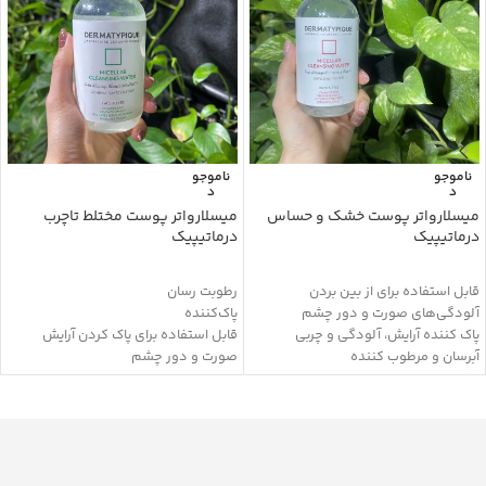
ناموجو
ناموجو
د
د
میسلارواتر پوست خشک و حساس
میسلارواتر پوست مختلط تاچرب
درماتیپیک
درماتیپیک
قابل استفاده برای از بین بردن
رطوبت رسان
آلودگی‌های صورت و دور چشم
پاک‌کننده
پاک کننده آرایش، آلودگی و چربی
قابل استفاده برای پاک کردن آرایش
آبرسان و مرطوب کننده
صورت و دور چشم
دارای مواد تغذیه کننده
جمع کننده منافذ باز پوست
تسکین دهنده و التیام بخش
حاوی گلیسیرین، آلانتوئین، عصاره
حفظ pH طبیعی پوست
اسطوخودوس، عصاره بابونه، عصاره
نرم کننده و لطافت بخش پوست
رازیانه و عصاره کالاندولا
التیام بخش