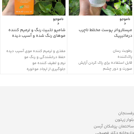
ناموجو
ناموجو
د
د
میسلارواتر پوست مختلط تاچرب
شامپو تثبیت رنگ و ترمیم کننده
درماتیپیک
موهای رنگ شده و آسیب دیده
کاندید
رطوبت رسان
مغذی و ترمیم کننده موی آسیب دیده
پاک‌کننده
حفظ درخشندگی و رنگ مو
قابل استفاده برای پاک کردن آرایش
نرم و لطیف کننده مو
صورت و دور چشم
جلوگیری از ایجاد موخوره
جمع کننده منافذ باز پوست
حفظ چربی های مفید و طبیعی پوست
حاوی گلیسیرین، آلانتوئین، عصاره
سر
اسطوخودوس، عصاره بابونه، عصاره
آب رسانی با دوام
رازیانه و عصاره کالاندولا
مناسب برای موی کراتینه شده
التیام بخش
محافظ مو در برابر حرارت و نور افتاب
جلوگیری از خشکی پوست
بدون سولفات
رفع التهاب
رفسنجان
کاهش براقیت پوست
بلوار زیتون
حفظ PHطبیعی پوست
ساختمان پزشکان آرسن
پیشگیری از ایجاد جوش
داروخانه دکتر فصیحی