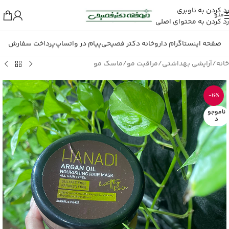
رد کردن به ناوبری
منو
رد کردن به محتوای اصلی
صفحه اینستاگرام داروخانه دکتر فصیحی
پیام در واتساپ
پرداخت سفارش
خانه
/
آرایشی بهداشتی
/
مراقبت مو
/
ماسک مو
-16%
ناموجو
د