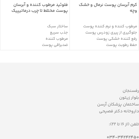
کرم آبرسان پوست نرمال و خشک
فلوئید مرطوب کننده و آبرسان
وچه
پوست مختلط تا چرب درماتیپیک
مرطوب کننده و نرم کننده پوست
ساختار سبک
جلوگیری از پیری زودرس پوست
جذب سریع
رفع کننده خشکی پوست
مرطوب کننده
حفظ رطوبت پوست
ضدبراقی پوست
ضد التهاب
آبرسانی عمقی
بدون بروز حساسیت
تنظیم کننده ترشح چربی و ضد براقی
بازسازی کننده پوست
تقویت لایه‌های دفاعی پوست
آنتی اکسیدان
دارای کوآنزیم Q10
دارای هیالورونیک اسید و پروتئین
جذب چربی اضافه پوست
هیدرولیز شده گندم
خاصیت آنتی اکسیدان
حاوی کره دانه گل کاملیا و روغن
محافظ پوست در برابر رادیکال های آزاد
رفسنجان
ماکادمیا
جمع کننده منافذ باز پوست
بلوار زیتون
فاقد:پارابن و سیلیکون
فاقد چربی
ساختمان پزشکان آرسن
مناسب استفاده روزانه
داروخانه دکتر فصیحی
تلفن (از 16 تا 22):
034-34242450