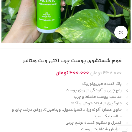
بزرگنمایی تصویر
فوم شستشوی پوست چرب اکتی ویت ویتالیر
400.000
تومان
438.000
تومان
پاک کننده فیزیولوژیک
رفع چربی و آلودگی از روی پوست
مناسب پوست‌ مختلط و چرب
جلوگیری از ایجاد جوش و آکنه
حاوی عصاره آلوئه‌ورا، دکسپانتنول، ویتامینC، روغن درخت چای و
سالسیلیک اسید
کنترل و تنظیم کننده ترشح چربی
افزایش شفافیت پوست