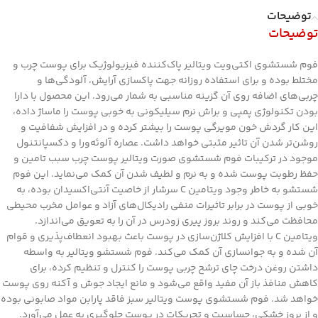
توضیحات
توضیحات
فوم شستشوی اکتی‌ویت ویتالیر پاک‌کننده فیزیولوژیک برای پوست چرب و
مختلط بوده و برای استفاده روزانه جهت پاکسازی آرایش، آلودگی‌ها و
چربی‌های اضافه روی آن گزینه مناسبی به شمار می‌رود. این محصول با دارا
بودن تکنولوژی پمپی و براش نرم سیلیکونی به خوبی پوست را ماساژ داده،
این کار گردش خون مویرگی پوست را بیشتر کرده و در افزایش شفافیت و
روشن‌تر شدن آن تاثیر مثبتی خواهد داشت. عصاره آلوئه‌ورا و دکسپانتنول
موجود در ترکیبات فوم شستشوی صورت ویتالیر پوست چرب سبب تامین و
حفظ رطوبت پوست شده و به نرم و لطیف شدن آن کمک می‌نماید. این فوم
شستشو به خاطر وجود ویتامین C سرشار از خاصیت آنتی‌اکسیدان بوده، به
خوبی از پوست در برابر تاثیرات منفی رادیکال‌های آزاد و عوامل مخرب محیطی
محافظت می‌کند و روند بروز پیری زودرس در آن را به تعویق می‌اندازد.
ویتامین C با افزایش کلاژن‌سازی در پوست باعث بهبود انعطاف‌پذیری و قوام
آن شده و به جوانسازی آن کمک می‌کند. فوم شستشو ویتالیر به واسطه
داشتن روغن درخت چای ترشح چربی پوست را کنترل و تنظیم کرده، برای
کاهش منافذ باز آن مفید واقع می‌شود و مانع ایجاد جوش و آکنه روی پوست
خواهد شد. فوم شستشوی پوست ویتالیر سبز فاقد پارابن مواد صابونی بوده
و از بروز خشکی، حساسیت و تحریکات در پوست جلوگیری به عمل می‌آورد.