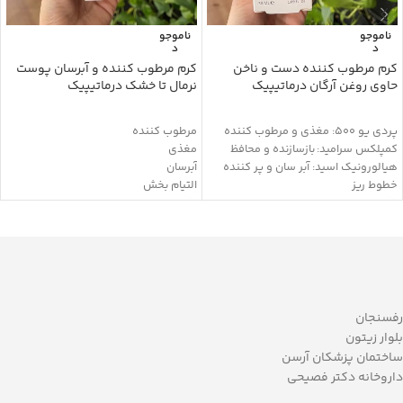
ناموجو
ناموجو
د
د
کرم مرطوب کننده دست و ناخن
کرم مرطوب کننده و آبرسان پوست
حاوی روغن آرگان درماتیپیک
نرمال تا خشک درماتیپیک
پردی یو 500: مغذی و مرطوب کننده
مرطوب کننده
کمپلکس سرامید: بازسازنده و محافظ
مغذی
هیالورونیک اسید: آبر سان و پر کننده
آبرسان
خطوط ریز
التیام بخش
ویتامین E: آنتی اکسیدان و مرطوب
افزایش نرمی و لطافت پوست
کننده
تاثیر طولانی مدت
سدیم لاکتات: مرطوب کننده
حاوی عصاره آلوئه ورا، روغن آرگان،
اوره: نرم کننده و مرطوب کننده
آووکادو، جوجوبا و Q10
نیاسینامید: ترمیم سیمان بین سلولی و
خاصیت آنتی اکسیدان
حفظ رطوبت پوست
شفاف کننده
بیزابولول: ضد التهاب
محافظت از پوست در برابر رادیکال های
رفسنجان
گلیسیرین: نرم کننده
آزاد
بلوار زیتون
روغن جوجوبا: رطوبت رسان و رفع خشکی
ممانعت از خشکی پوست
ساختمان پزشکان آرسن
پوست و آنتی اکسیدان
جلوگیری از تبخیر آب پوست
داروخانه دکتر فصیحی
روغن زیتون: مرطوب کننده و مغذی
برطرف کننده لک‌های ناشی از آفتاب،
موم زنبور عسل: مغذی، التیام بخش و
جوش، لیزر