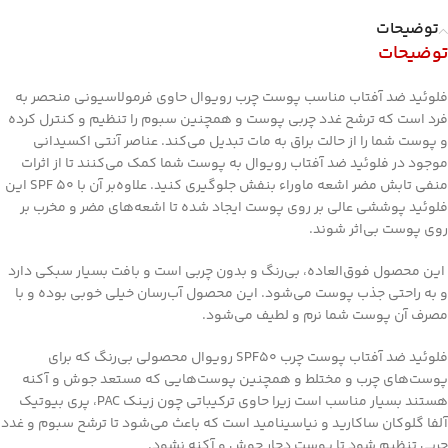
توضیحات
توضیحات
فلوئید ضد آفتاب مناسب پوست چرب رویوال حاوی فرمولاسیونی منحصر به
فرد است که ترشح غدد چربی پوست و همچنین سبوم را تنظیم و کنترل کرده
و پوست شما را از حالت براق به مات تبدیل می‌کند. عناصر آنتی‌ اکسیدانی
موجود در فلوئید ضد آفتاب رویوال به پوست شما کمک می‌کنند تا از اثرات
منفی تابش مضر اشعه ماوراء بنفش جلوگیری کنید. علاوه‌بر آن با SPF 50 این
فلوئید پوششی عالی بر روی پوست ایجاد شده تا اشعه‌های مضر و مخرب بر
روی پوست بی‌اثر شوند.
این محصول فوق‌العاده، بی‌رنگ و بدون چربی است و بافت بسیار سبکی دارد
و به راحتی جذب پوست می‌شود. این محصول آب‌رسان خیلی خوبی بوده و با
مصرف آن پوست شما نرم و لطیف می‌شود.
فلوئید ضد آفتاب پوست چرب SPF50 رویوال محصولی بی‌رنگ که برای
پوست‌های چرب و مختلط و همچنین پوست‌هایی که مستعد جوش و آکنه
هستند بسیار مناسب است زیرا حاوی ترکیباتی چون زینک PAC، پری بیوتیک
آلفا گلوکان ساکارید و نیاسینامید است که باعث می‌شود تا ترشح سبوم و غدد
چربی تنظیم شود تا پوست دچار جوش و آکنه نشود.