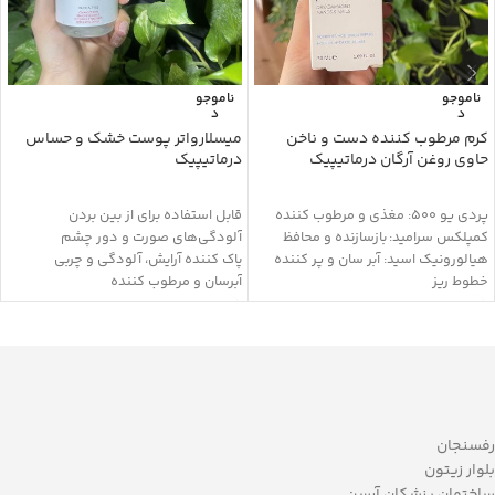
ناموجو
ناموجو
د
د
کرم مرطوب کننده دست و ناخن
میسلارواتر پوست خشک و حساس
حاوی روغن آرگان درماتیپیک
درماتیپیک
پردی یو 500: مغذی و مرطوب کننده
قابل استفاده برای از بین بردن
کمپلکس سرامید: بازسازنده و محافظ
آلودگی‌های صورت و دور چشم
هیالورونیک اسید: آبر سان و پر کننده
پاک کننده آرایش، آلودگی و چربی
خطوط ریز
آبرسان و مرطوب کننده
ویتامین E: آنتی اکسیدان و مرطوب
دارای مواد تغذیه کننده
کننده
تسکین دهنده و التیام بخش
سدیم لاکتات: مرطوب کننده
حفظ pH طبیعی پوست
اوره: نرم کننده و مرطوب کننده
نرم کننده و لطافت بخش پوست
نیاسینامید: ترمیم سیمان بین سلولی و
حفظ رطوبت پوست
بیزابولول: ضد التهاب
رفسنجان
گلیسیرین: نرم کننده
بلوار زیتون
روغن جوجوبا: رطوبت رسان و رفع خشکی
ساختمان پزشکان آرسن