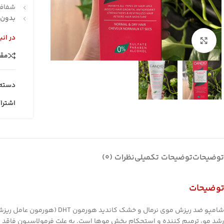
شفاف 
بدون 
در انب
بزرگنمایی تصویر
مقا
دسته:
اشترا
توضیحات
توضیحات تکمیلی
نظرات (0)
توضیحات
رشد مو، ترمیم کننده و استحکام بخش موها است. به علت فرمولاسیون فاقد سول