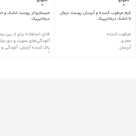
ناموجو
ناموجو
د
د
کرم مرطوب کننده و آبرسان پوست نرمال
میسلارواتر پوست خشک و 
تا خشک درماتیپیک
درماتیپیک
مرطوب کننده
قابل استفاده برای از بین بر
مغذی
آلودگی‌های صورت و دور چ
آبرسان
پاک کننده آرایش، آلودگی و 
التیام بخش
آبرسان و مرطوب کننده
افزایش نرمی و لطافت پوست
دارای مواد تغذیه کننده
تاثیر طولانی مدت
تسکین دهنده و التیام بخ
حاوی عصاره آلوئه ورا، روغن آرگان،
حفظ pH طبیعی پوست
آووکادو، جوجوبا و Q10
نرم کننده و لطافت بخش پ
خاصیت آنتی اکسیدان
شفاف کننده
محافظت از پوست در برابر رادیکال های
آزاد
ممانعت از خشکی پوست
جلوگیری از تبخیر آب پوست
برطرف کننده لک‌های ناشی از آفتاب،
جوش، لیزر