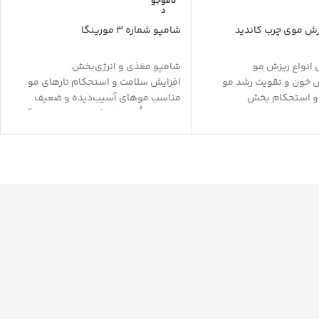
ناموجو
د
ش موی چرب کاندید
شامپو شماره 3 مورینگا
 انواع ریزش مو
شامپو مغذی و انرژی‌بخش
 خون و تقویت رشد مو
افزایش سلامت و استحکام تارهای مو
 و استحکام بخش
مناسب موهای آسیب‌دیده و ضعیف
ول مو
حاوی لافا‌اُیل + کافئین و روغن دانه گل
طوبت طبیعی مو
ساعتی
رابر حرارت و نور افتاب
رطوبت‌رسانی عمقی و جلوگیری از
ن
شکنندگی تارهای مو و ایجاد موخوره
مو و پوست سر
تقویت فولیکول‌های مو و جلوگیری از
ریزش موها
ترمیم، احیاء و بازیابی سلامت موهای
آسیب‌دیده