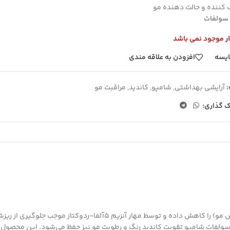
کننده و حالت دهنده مو
سولفات
ار موجود نمی باشد
یسه
افزودن به علاقه مندی
آرایشی بهداشتی
,
شامپو
,
کاندید
,
مراقبت مو
ک گذاری:
شامپو ضد ریزش موی نرمال و خشک کاندید هورمون DHT (هورمون عامل ر
فات شامپو تقویت کاندید رنگ و رطوبت مو نیز حفظ می‌شود. این محصول با دا