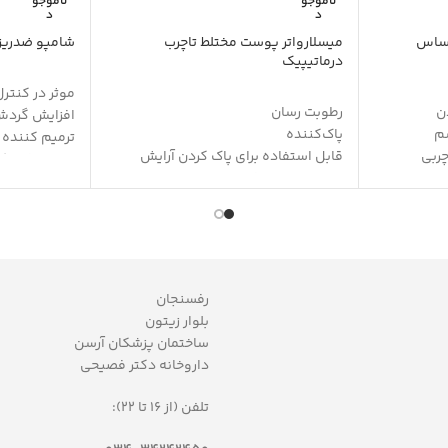
ناموجو
ناموجو
د
د
حساس
میسلارواتر پوست مختلط تاچرب
شامپو ضدریز
درماتیپیک
موثر در کنترل
دن
رطوبت رسان
افزایش گردش
شم
پاک‌کننده
ترمیم کننده
چربی
قابل استفاده برای پاک کردن آرایش
تقویت فولیک
صورت و دور چشم
حفظ رنگ و ر
جمع کننده منافذ باز پوست
محافظ مو در ب
ش
حاوی گلیسیرین، آلانتوئین، عصاره
آنتی اکسیدا
اسطوخودوس، عصاره بابونه، عصاره
نتظیم چربی 
وست
رازیانه و عصاره کالاندولا
بدون سولفات
التیام بخش
رفسنجان
جلوگیری از خشکی پوست
بلوار زیتون
رفع التهاب
ساختمان پزشکان آرسن
کاهش براقیت پوست
داروخانه دکتر فصیحی
حفظ PHطبیعی پوست
پیشگیری از ایجاد جوش
تلفن (از 16 تا 22):
تنظیم ترشح چربی