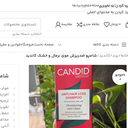
روخانه دکتر فصیحی
رد کردن به ناوبری
مجله
مشاوره
برندها
رد کردن به محتوای اصلی
0
تومان
علاقه مندی
مقایسه
انتخاب دسته بندی
دسته بندی کالاها
صفحه نخست
فروشگاه
قوانین و مقررا
خانه
/
برند
/
کاندید
/
شامپو ضدریزش موی نرمال و خشک کاندید
ناموجو
شامپ
د
موثر د
افزای
ترمیم
تقویت
حفظ ر
محافظ 
آنتی 