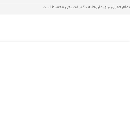
پیشگیری از بازگشت مجدد لک
تمام حقوق برای داروخانه دکتر فصیحی محفوظ است.
199.000
تومان
شامپو ضدریزش موی نرمال و خشک کاندید
در ان