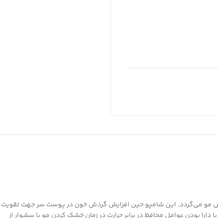
یزش مو) را کاهش داده و توسط مهار آنزیم 5آلفا-ردوکتاز موجب جلوگیری از ریزش مو می‌گردد. این شامپو حین افزایش گردش خون در پوست سر جهت تقویت
را بودن عوامل محافظ در برابر حرارت در زمان خشک کردن مو با سشوار از