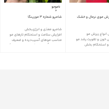
ناموجو
د
ش موی نرمال و خشک
شامپو شماره 3 مورینگا
شامپو مغذی و انرژی‌بخش
 انواع ریزش مو
افزایش سلامت و استحکام تارهای مو
 خون و تقویت رشد مو
مناسب موهای آسیب‌دیده و ضعیف
 و استحکام بخش
حاوی لافا‌اُیل + کافئین و روغن دانه گل
ول مو
ساعتی
طوبت طبیعی مو
رطوبت‌رسانی عمقی و جلوگیری از
رابر حرارت و نور افتاب
شکنندگی تارهای مو و ایجاد موخوره
ن
تقویت فولیکول‌های مو و جلوگیری از
و حالت دهنده مو
ریزش موها
ترمیم، احیاء و بازیابی سلامت موهای
آسیب‌دیده