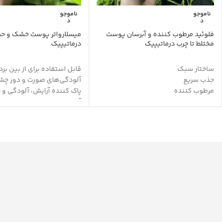
ناموجو
ناموجو
د
د
فلوئید مرطوب کننده و آبرسان پوست
میسلارواتر پوست خشک و 
مختلط تا چرب درماتیپیک
درماتیپیک
ساختار سبک
قابل استفاده برای از بین بر
جذب سریع
آلودگی‌های صورت و دور چ
مرطوب کننده
پاک کننده آرایش، آلودگی و 
ضدبراقی پوست
آبرسان و مرطوب کننده
آبرسانی عمقی
دارای مواد تغذیه کننده
تنظیم کننده ترشح چربی و ضد براقی
تسکین دهنده و التیام بخ
تقویت لایه‌های دفاعی پوست
حفظ pH طبیعی پوست
دارای کوآنزیم Q10
نرم کننده و لطافت بخش پ
جذب چربی اضافه پوست
خاصیت آنتی اکسیدان
محافظ پوست در برابر رادیکال های آزاد
جمع کننده منافذ باز پوست
فاقد چربی
مناسب استفاده روزانه