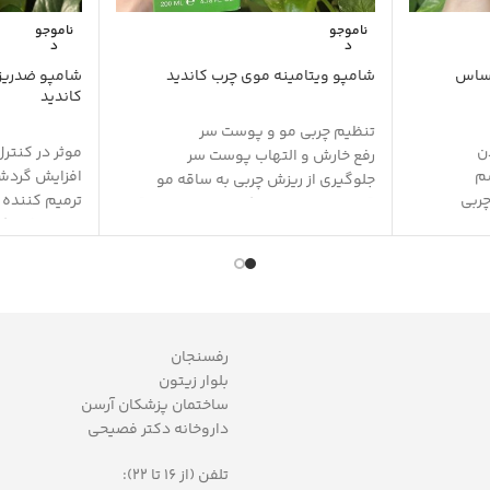
ناموجو
ناموجو
د
د
حساس
شامپو ویتامینه موی چرب کاندید
شامپو ضدریز
کاندید
تنظیم چربی مو و پوست سر
دن
موثر در کنترل
رفع خارش و التهاب پوست سر
شم
افزایش گردش
جلوگیری از ریزش چربی به ساقه مو
چربی
ترمیم کننده
قابل استفاده برای کف سر چرب و ساقه
تقویت فولیک
خشک مو
حفظ رنگ و ر
تقویت کننده و محرک رشد مو
ش
محافظ مو در ب
ترمیم و بازسازی ساقه مو
آنتی اکسیدا
حفظ سلامت و استحکام مو
وست
شفاف کننده 
حجم دهنده و حالت دهنده مو
بدون سولفات
بدون سولفات
رفسنجان
بلوار زیتون
ساختمان پزشکان آرسن
داروخانه دکتر فصیحی
تلفن (از 16 تا 22):