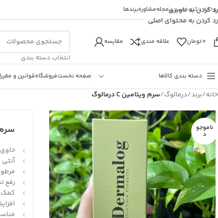
روخانه دکتر فصیحی
رد کردن به ناوبری
مجله
مشاوره
برندها
رد کردن به محتوای اصلی
0
تومان
علاقه مندی
مقایسه
انتخاب دسته بندی
دسته بندی کالاها
صفحه نخست
فروشگاه
قوانین و مقررا
خانه
/
برند
/
درمالوگ
/
سرم ویتامین C درمالوگ
ناموجو
سرم ویت
د
حاوی ش
آنتی 
مرطوب
رفع ت
کمک ب
افزای
مناسب