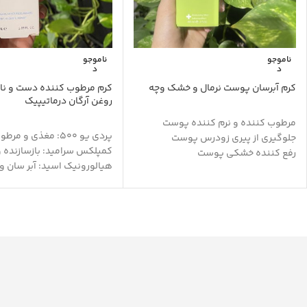
ناموجو
ناموجو
د
د
کرم آبرسان پوست نرمال و خشک وچه
کرم مرطوب کننده دست و نا
روغن آرگان درماتیپیک
مرطوب کننده و نرم کننده پوست
پردی یو 500: مغذی و مرطوب کننده
جلوگیری از پیری زودرس پوست
کمپلکس سرامید: بازسازنده 
رفع کننده خشکی پوست
هیالورونیک اسید: آبر سان و 
حفظ رطوبت پوست
خطوط ریز
ضد التهاب
ویتامین E: آنتی اکسیدان
بدون بروز حساسیت
کننده
بازسازی کننده پوست
سدیم لاکتات: مرطوب کننده
آنتی اکسیدان
اوره: نرم کننده و مرطوب کن
دارای هیالورونیک اسید و پروتئین
نیاسینامید: ترمیم سیمان بی
هیدرولیز شده گندم
حفظ رطوبت پوست
حاوی کره دانه گل کاملیا و روغن
بیزابولول: ضد التهاب
ماکادمیا
گلیسیرین: نرم کننده
فاقد:پارابن و سیلیکون