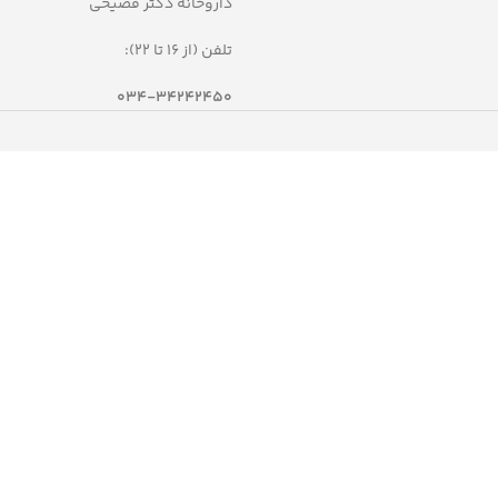
داروخانه دکتر فصیحی
 رفع خشکی
ممانعت از خشکی پوست
جلوگیری از تبخیر آب پوست
تلفن (از 16 تا 22):
و مغذی
برطرف کننده لک‌های ناشی از آفتاب،
ام بخش و
جوش، لیزر
034-34242450
پیشگیری از بازگشت مجدد لک
التهاب
یدان و
موجود نمی باشد