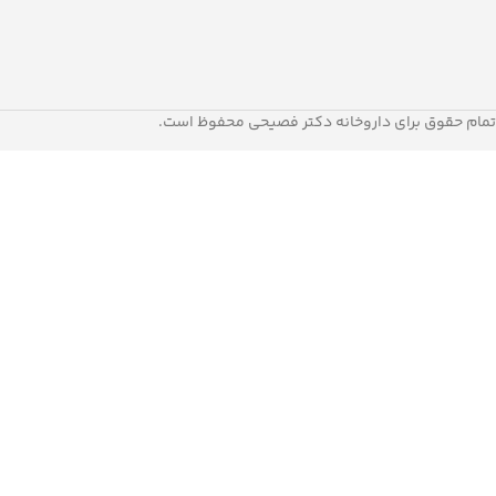
روغن جوجوبا: رطوبت رسان و
پوست و آنتی اکسیدان
روغن زیتون: مرطوب کننده 
موم زنبور عسل: مغذی، التی
محافظ
تمام حقوق برای داروخانه دکتر فصیحی محفوظ است.
شی باتر: مرطوب کننده و ضد 
روغن ارگان: مغذی، آنتی اکس
ترمیم کننده
320.000
تومان
سرم صورت مورینگا
در انبار 
389.000
تومان