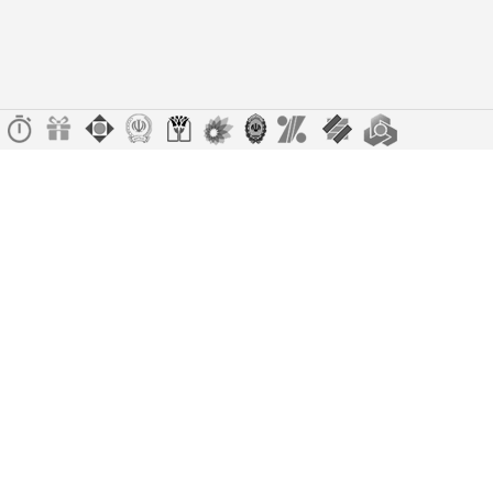
حاوی روغن آملا، عصاره درخت چای و بامبو
مرطوب کننده و شفافیت بخش