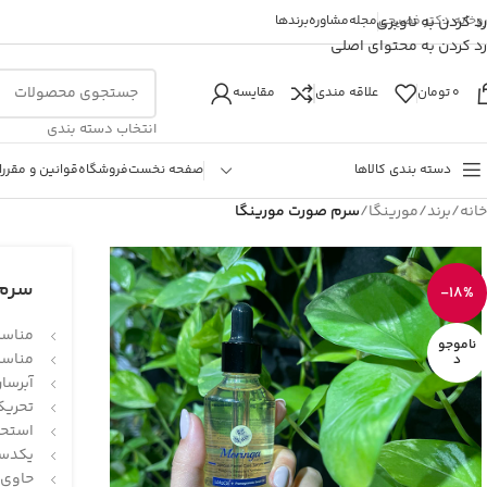
روخانه دکتر فصیحی
رد کردن به ناوبری
مجله
مشاوره
برندها
رد کردن به محتوای اصلی
0
تومان
علاقه مندی
مقایسه
انتخاب دسته بندی
دسته بندی کالاها
صفحه نخست
فروشگاه
قوانین و مقررا
خانه
/
برند
/
مورینگا
/
سرم صورت مورینگا
سرم 
-18%
مناسب
ناموجو
مناسب
د
آبرسا
تحریک
استحک
یکدست
حاوی 