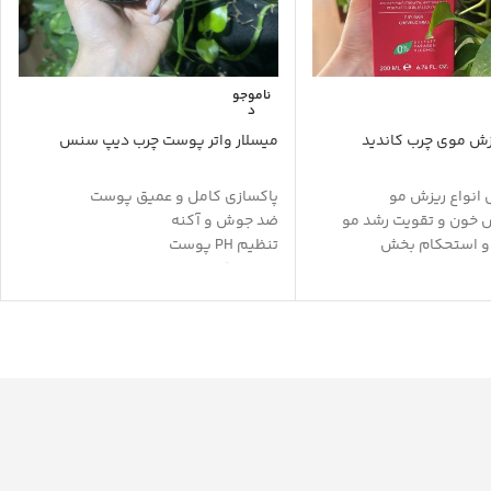
ناموجو
د
ش موی چرب کاندید
میسلار واتر پوست چرب دیپ سنس
 انواع ریزش مو
پاکسازی کامل و عمیق پوست
 خون و تقویت رشد مو
ضد جوش و آکنه
 و استحکام بخش
تنظیم PH پوست
ول مو
مرطوب کننده
طوبت طبیعی مو
آبرسانی بدون ایجاد چربی
رابر حرارت و نور افتاب
ضد حساسیت و قرمزی
ن
تعدیل چربی پوست صورت
مو و پوست سر
فاقد صابون
بدون ایجاد خارش
حاوی هیالورونیک اسید
حاوی سالیسیلیک اسید
پاک کننده و ضد عفونی کننده
افزایش الاستیسیته پوست