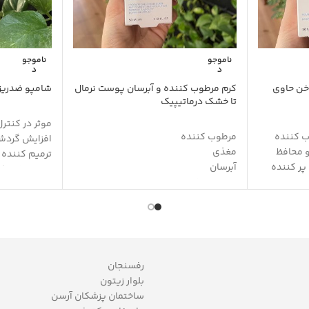
ناموجو
ناموجو
د
د
خن حاوی
کرم مرطوب کننده و آبرسان پوست نرمال
شامپو ضدریز
تا خشک درماتیپیک
موثر در کنترل
مرطوب کننده
افزایش گردش
و محافظ
مغذی
ترمیم کننده
پر کننده
آبرسان
تقویت فولیک
التیام بخش
حفظ رنگ و ر
 و مرطوب
افزایش نرمی و لطافت پوست
محافظ مو در ب
تاثیر طولانی مدت
آنتی اکسیدا
حاوی عصاره آلوئه ورا، روغن آرگان،
نتظیم چربی 
نده
آووکادو، جوجوبا و Q10
بدون سولفات
ن سلولی و
خاصیت آنتی اکسیدان
رفسنجان
شفاف کننده
بلوار زیتون
محافظت از پوست در برابر رادیکال های
ساختمان پزشکان آرسن
آزاد