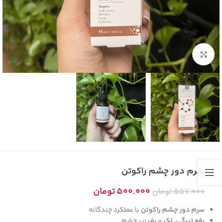
بزرگنمایی تصویر
سرم دور چشم راکوتن
500.000
تومان
557.000
تومان
سرم دور چشم راکوتن
با عملکرد چندگانه
رفع تیرگی
،
لک
و
پف
زیر چشم