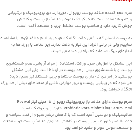
توضیحات
سرم جمع کننده منافذ پوست رویوال، دربردارنده‌ی پروبیوتیک و ترکیباتی
ویژه و هدفمند است که در کوچک‌‌ نمودن منافذ باز پوست و کاهش
جوش کاربرد دارد و مناسب پوست مختلط، چرب و مستعد آکنه است.
به پوست انسان که با کمی دقت نگاه کنیم، می‌توانیم منافذ آن‌ها را مشاهده‌
نماییم ولی در برخی افراد این نیاز به دقت ندارد، زیرا منافذ یا روزنه‌ها به
اندازه‌ای بزرگ شده‌اند که براحتی دیده می‌شوند.
این مشکل با افزایش‌ سن، وراثت، استفاده از مواد آرایشی، عدم‌ شستشوی
پوست و یا شستشوی بیش از حد پوست در ارتباط است ولی این مشکل
پوستی، در افرادی که دارای پوست مختلط و چربی هستند نیز بسیار دیده
می‌شود که در زیبایی پوست و بروز عوارض ناشی از منفذهای بیش از حد بزرگ
اثرگذار خواهد بود.
سرم پوست‌ دارای منافذ باز پروبیوتیک رویوال 15 میلی لیتر Revival
Probiotic Pore Minimizing Serum 15ml
؛ حاوی‌ پروبیوتیک، اسید
سالیسیلیک و نیاسین آمید است که با کاهش ترشح سبوم از غدد سباسه و
حفظ بالانس فلور طبیعی پوست در کاهش اندازه‌ی منافذ پوست چرب، مختلط
و مستعد جوش موثر و مفید خواهد بود.