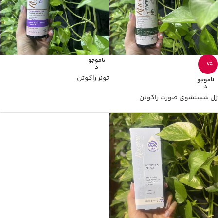
ناموجو
-8%
د
تونر راکوتن
ناموجو
د
ژل شستشوی صورت راکوتن