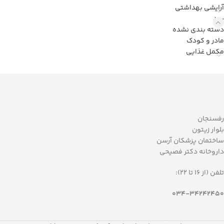
آرایشی بهداشتی
برند
دسته بندی نشده
مادر و کودک
مکمل غذایی
رفسنجان
بلوار زیتون
ساختمان پزشکان آرسن
داروخانه دکتر فصیحی
تلفن (از 16 تا 22):
034-34242450