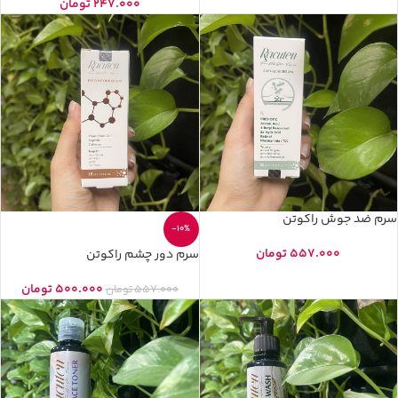
247.000
تومان
سرم ضد جوش راکوتن
-10%
557.000
تومان
سرم دور چشم راکوتن
500.000
تومان
557.000
تومان