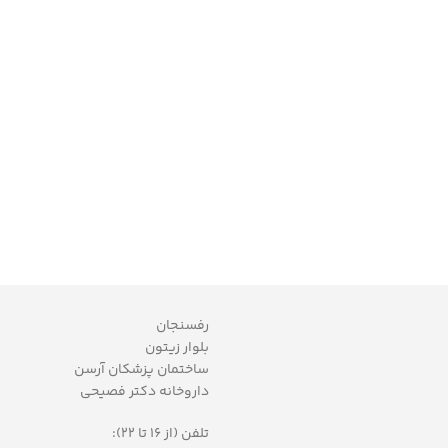
رفسنجان
بلوار زیتون
ساختمان پزشکان آرسن
داروخانه دکتر فصیحی
تلفن (از 16 تا 22):