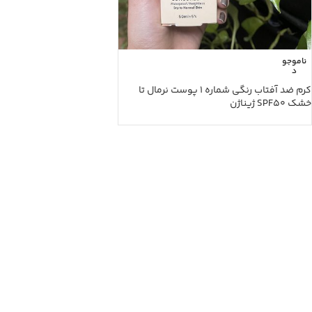
ناموجو
د
کرم ضد آفتاب رنگی شماره 1 پوست نرمال تا
خشک SPF50 ژیناژن