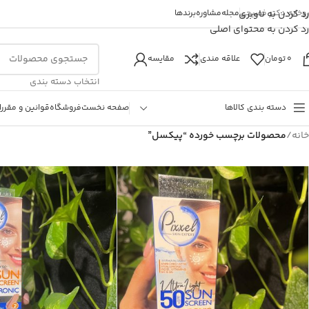
روخانه دکتر فصیحی
رد کردن به ناوبری
مجله
مشاوره
برندها
رد کردن به محتوای اصلی
0
تومان
علاقه مندی
مقایسه
انتخاب دسته بندی
دسته بندی کالاها
صفحه نخست
فروشگاه
قوانین و مقررا
خانه
/
محصولات برچسب خورده “پیکسل”