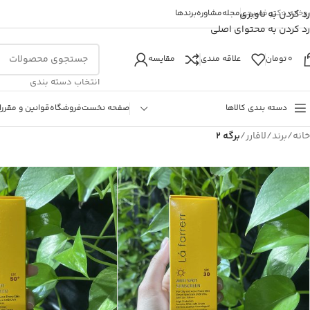
روخانه دکتر فصیحی
رد کردن به ناوبری
مجله
مشاوره
برندها
رد کردن به محتوای اصلی
0
تومان
علاقه مندی
مقایسه
انتخاب دسته بندی
دسته بندی کالاها
صفحه نخست
فروشگاه
قوانین و مقررا
خانه
/
برند
/
لافارر
/
برگه 2