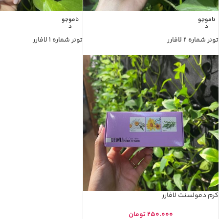
ناموجو
ناموجو
د
د
تونر شماره ۲ لافارر⁩ ‎⁨
کرم دمولسنت لافارر
250.000
تومان