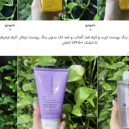
ناموجو
ناموجو
د
د
ن رنگ پوست چرب و
کرم ضد آفتاب و ضد لک بدون رنگ پوست نرمال
تا خشک SPF50 لافارر