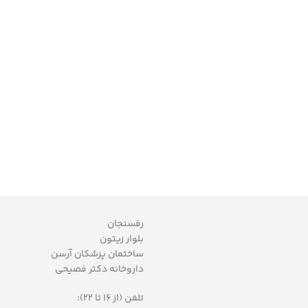
رفسنجان
بلوار زیتون
ساختمان پزشکان آرسن
داروخانه دکتر فصیحی
تلفن (از 16 تا 22):