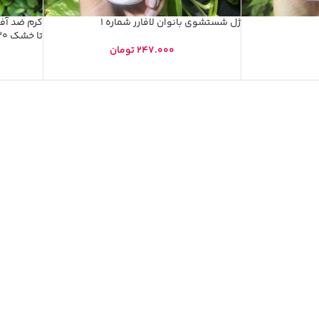
کرم ضد آف
تا خشک SPF30 لافارر
247.000
تومان