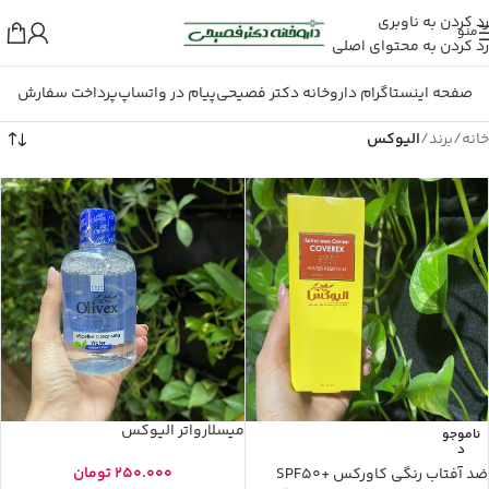
رد کردن به ناوبری
منو
رد کردن به محتوای اصلی
صفحه اینستاگرام داروخانه دکتر فصیحی
پیام در واتساپ
پرداخت سفارش
خانه
/
برند
/
الیوکس
میسلارواتر الیوکس
ناموجو
د
250.000
تومان
ضد آفتاب رنگی کاورکس +SPF50