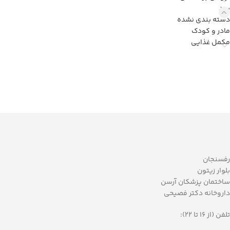
برند
دسته بندی نشده
مادر و کودک
مکمل غذایی
رفسنجان
بلوار زیتون
ساختمان پزشکان آرسن
داروخانه دکتر فصیحی
تلفن (از 16 تا 22):