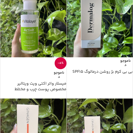
ناموجو
-5%
د
بی بی کرم بژ روشن درمالوگ SPF15
ناموجو
د
میسلار واتر اکتی ویت ویتالیر
مخصوص پوست چرب و مختلط