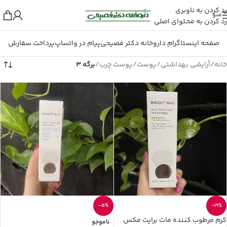
رد کردن به ناوبری
منو
رد کردن به محتوای اصلی
صفحه اینستاگرام داروخانه دکتر فصیحی
پیام در واتساپ
پرداخت سفارش
خانه
/
آرایشی بهداشتی
/
پوست
/
پوست چرب
/
برگه 3
-5%
-19%
کرم مرطوب کننده مات برایت مکس
ناموجو