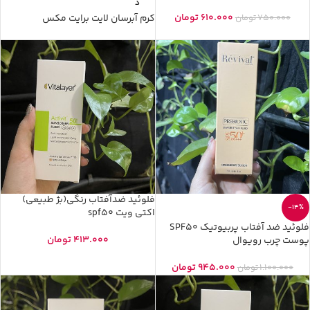
د
610.000
تومان
750.000
تومان
کرم آبرسان لایت برایت مکس
فلوئید ضدآفتاب رنگی(بژ طبیعی)
-14%
اکتی ویت spf50
فلوئید ضد آفتاب پربیوتیک SPF50
413.000
تومان
پوست چرب رویوال
945.000
تومان
1.100.000
تومان