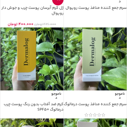
د
سرم جمع کننده منافذ پوست رویوال
ژل کرم آبرسان پوست چرب و جوش دار
رویوال
400.000
تومان
426.000
تومان
ناموجو
ناموجو
د
د
سرم جمع کننده منافذ پوست درمالوگ
کرم ضد آفتاب بدون رنگ پوست چرب
درمالوگ SPF50