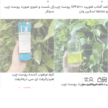
د
د
ضد آفتاب فلویید +SPF50 پوست چرب
ژل شست و شوی صورت پوست چرب
و مختلط اسکین وان
سیلکر
کرم مرطوب کننده پوست چرب
ناموجو
د
هیدرالیفت ای سی درمالیفت
تونر پاک کننده صورت پوست چرب
روشگاه
سبد خرید
حساب کاربری من
پرداخت سفارش
228.000
تومان
سیلکر