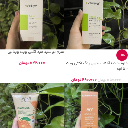
سرم نیاسینامید اکتی ویت ویتالیر
-11%
542.000
تومان
فلوئید ضدآفتاب بدون رنگ اکتی ویت
spf50
490.000
تومان
550.000
تومان