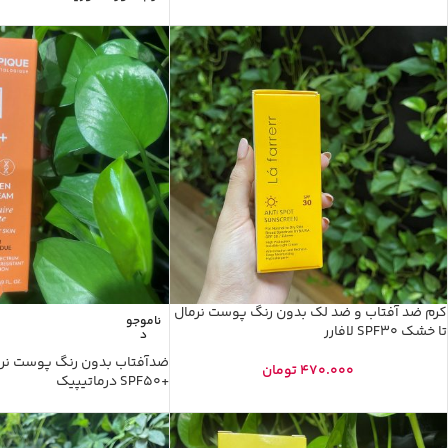
کرم ضد آفتاب و ضد لک بدون رنگ پوست نرمال
ناموجو
تا خشک SPF30 لافارر
د
ضدآفتاب بدون رنگ پوست نر
470.000
تومان
+SPF50 درماتیپیک