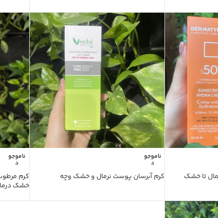
ناموجو
ناموجو
د
د
مال تا خشک
کرم آبرسان پوست نرمال و خشک وچه
کرم مرطوب 
خشک درما