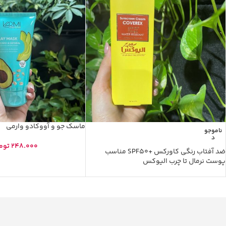
ماسک جو و آووکادو وارمی
ناموجو
د
248.000
توم
ضد آفتاب رنگی کاورکس +SPF50 مناسب
پوست نرمال تا چرب الیوکس