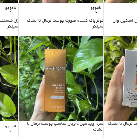
ناموجو
ناموجو
د
د
ل اسکین وان
تونر پاک کننده صورت پوست نرمال تا خشک
ژل شستشو
سیلکر
سیلکر
ت نرمال تا خشک
سرم ویتامین c بردن مناسب پوست نرمال تا
ناموجو
خشک
د