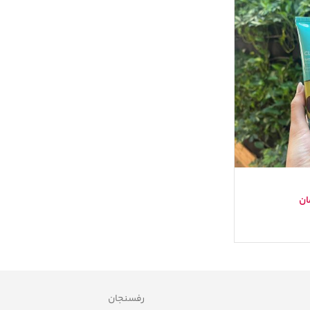
ان
رفسنجان