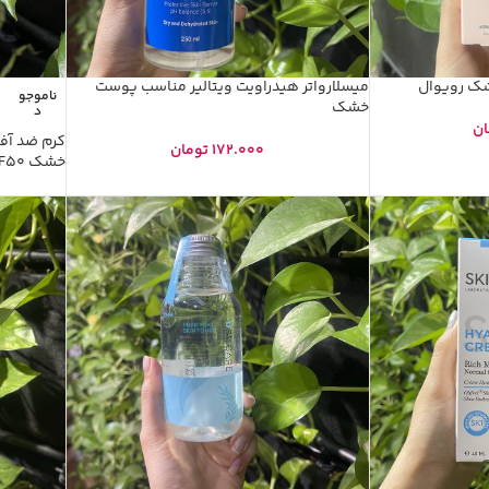
خشک رویوال
میسلارواتر هیدراویت ویتالیر مناسب پوست
ناموجو
خشک
د
ان
172.000
تومان
خشک SPF50 ژیناژن