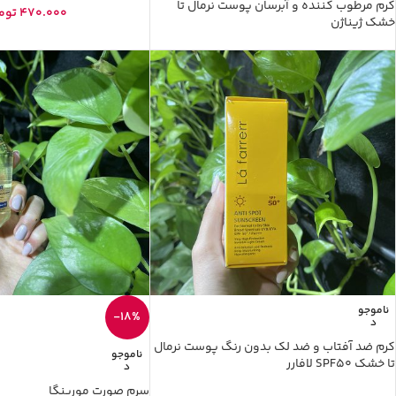
کرم مرطوب کننده و آبرسان پوست نرمال تا
470.000
توم
خشک ژیناژن
ناموجو
-18%
د
کرم ضد آفتاب و ضد لک بدون رنگ پوست نرمال
ناموجو
تا خشک SPF50 لافارر
د
سرم صورت مورینگا