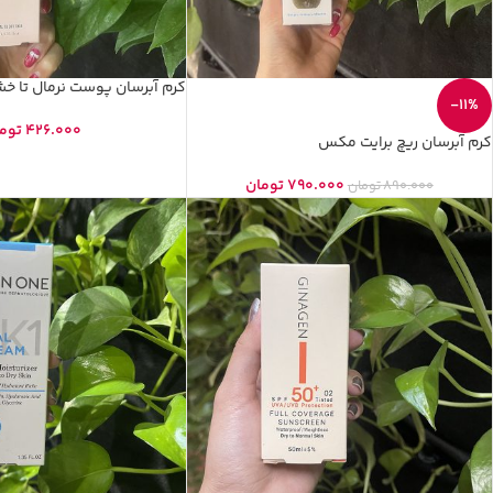
کرم آبرسان پوست نرمال تا 
-11%
426.000
توم
کرم آبرسان ریچ برایت مکس
790.000
تومان
890.000
تومان