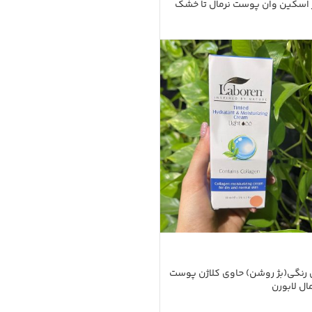
ر اسکین وان پوست نرمال تا خشک
ن رنگی(بژ روشن) حاوی کلاژن پوست
ل لابورن