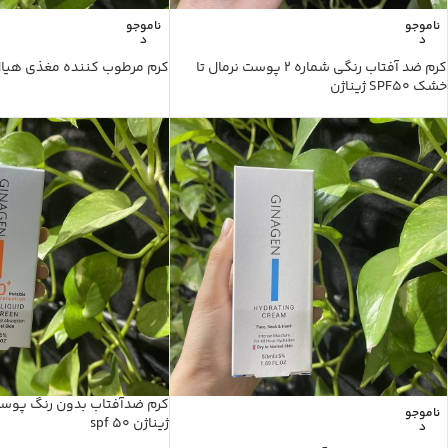
ناموجو
ناموجو
د
د
کرم ضد آفتاب رنگی شماره 2 پوست نرمال تا
کرم مرطوب کننده مغذی هیا
خشک SPF50 ژیناژن
کرم ضدآفتاب بدون رنگ پوس
ناموجو
ژیناژن spf 50
د