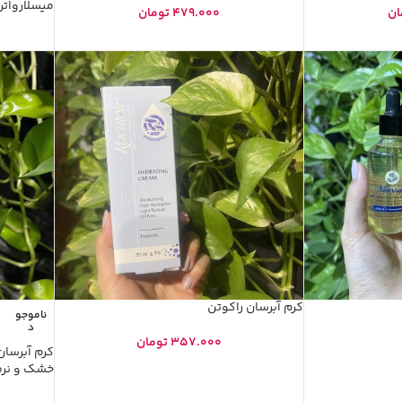
میسلاروات
ان
479.000
تومان
کرم آبرسان راکوتن
ناموجو
د
357.000
تومان
کرم آبرسا
خشک و نرما