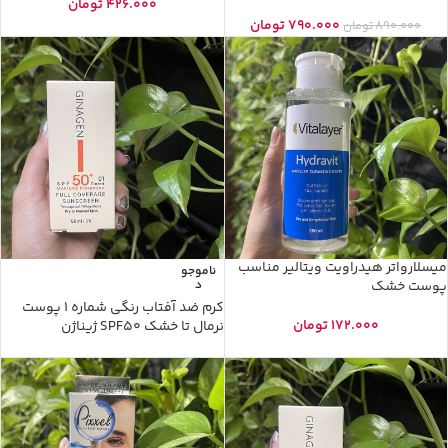
426.000
تومان
790.000
تومان
890.000
تومان
میسلارواتر هیدراویت ویتالیر مناسب
ناموجو
پوست خشک
د
کرم ضد آفتاب رنگی شماره 1 پوست
172.000
تومان
نرمال تا خشک SPF50 ژیناژن