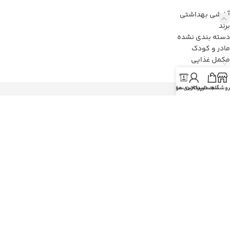
آرایشی بهداشتی
برند
دسته بندی نشده
مادر و کودک
مکمل غذایی
روشگاه
سبد خرید
حساب کاربری من
پرداخت سفارش
رفسنجان
بلوار زیتون
ساختمان پزشکان آرسن
داروخانه دکتر فصیحی
تلفن (از 16 تا 22):
034-34242450