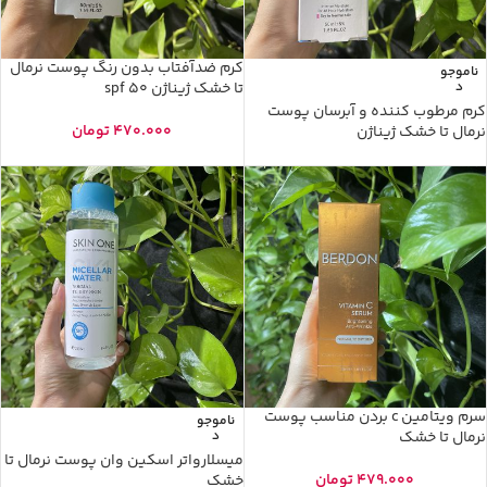
کرم ضدآفتاب بدون رنگ پوست نرمال
ناموجو
د
تا خشک ژیناژن spf 50
کرم مرطوب کننده و آبرسان پوست
470.000
تومان
نرمال تا خشک ژیناژن
سرم ویتامین c بردن مناسب پوست
ناموجو
نرمال تا خشک
د
میسلارواتر اسکین وان پوست نرمال تا
479.000
تومان
خشک