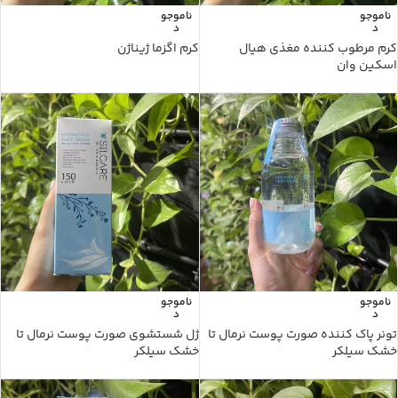
ناموجو
ناموجو
د
د
کرم مرطوب کننده مغذی هیال
کرم اگزما ژیناژن
اسکین وان
ناموجو
ناموجو
د
د
تونر پاک کننده صورت پوست نرمال تا
ژل شستشوی صورت پوست نرمال تا
خشک سیلکر
خشک سیلکر