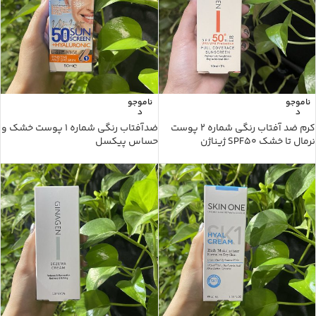
ناموجو
ناموجو
د
د
کرم ضد آفتاب رنگی شماره 2 پوست
ضدآفتاب رنگی شماره 1 پوست خشک و
نرمال تا خشک SPF50 ژیناژن
حساس پیکسل