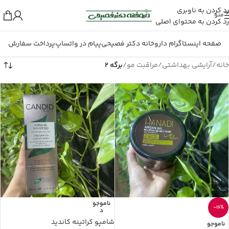
رد کردن به ناوبری
منو
رد کردن به محتوای اصلی
صفحه اینستاگرام داروخانه دکتر فصیحی
پیام در واتساپ
پرداخت سفارش
خانه
/
آرایشی بهداشتی
/
مراقبت مو
/
برگه 2
ناموجو
-16%
د
شامپو کراتینه کاندید
ناموجو