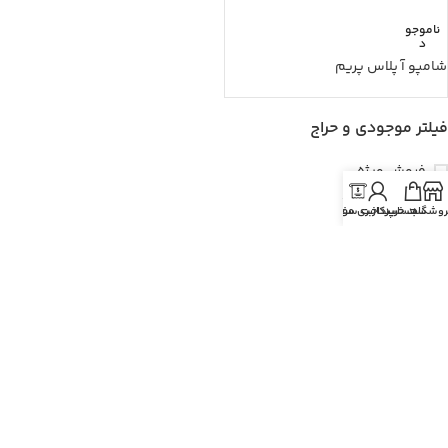
ناموجو
د
شامپو آ پلاس پریم
فیلتر موجودی و حراج
فروش ویژه
موجود در انبار
روشگاه
سبد خرید
حساب کاربری من
پرداخت سفارش
فیلتر قیمت
قيمت:
98.950 تومان
—
390.000 تومان
صافی