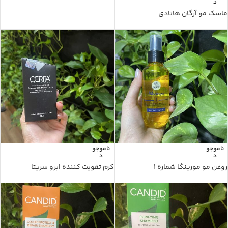
د
ماسک مو آرگان هانادی
ناموجو
ناموجو
د
د
روغن مو مورینگا شماره ۱
کرم تقویت کننده ابرو سریتا