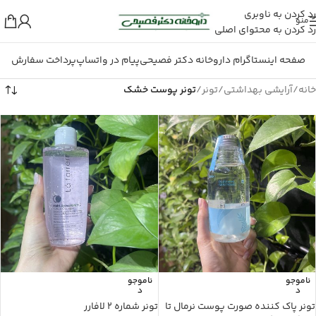
رد کردن به ناوبری
منو
رد کردن به محتوای اصلی
صفحه اینستاگرام داروخانه دکتر فصیحی
پیام در واتساپ
پرداخت سفارش
خانه
/
آرایشی بهداشتی
/
تونر
/
تونر پوست خشک
ناموجو
ناموجو
د
د
تونر پاک کننده صورت پوست نرمال تا
تونر شماره ۲ لافارر⁩ ‎⁨