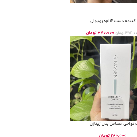
 دست spf12 رویوال
370.000
تومان
394.0
تومان
 نواحی حساس بدن ژیناژن
280.000
تومان