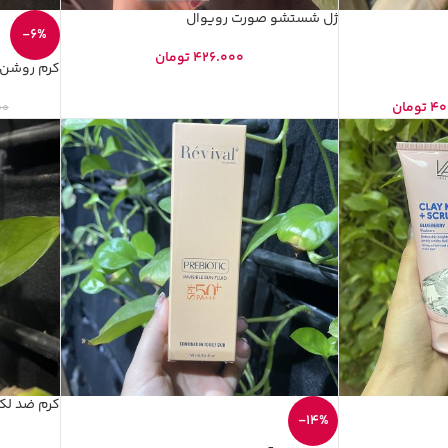
ژل شستشو صورت رویوال
-6%
426.000
تومان
کرم روشن کننده
40
تومان
00
کرم ضد لک
-14%