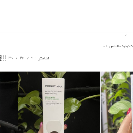
ت
درباره ما
تماس با ما
نمایش
9
24
36