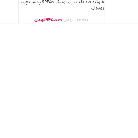
فلوئید ضد آفتاب پربیوتیک SPF50 پوست چرب
رویوال
945.000
تومان
1.100.000
تومان
فلوئید ضد
-9%
spf50
ان
فلوئید ضدآفتاب ضدلک رنگی(بژ طبیعی) وایت
ویت spf50