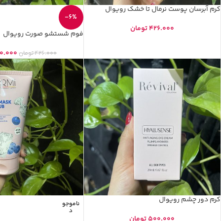
کرم آبرسان پوست نرمال تا خشک رویوال
-6%
426.000
تومان
فوم شستشو صورت رویوال
0.000
426.000
تومان
کرم دور چشم رویوال
ناموجو
د
500.000
تومان