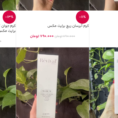
-13%
-11%
کرم آبرسان ریچ برایت مکس
برایت مک
790.000
تومان
890.000
تومان
0