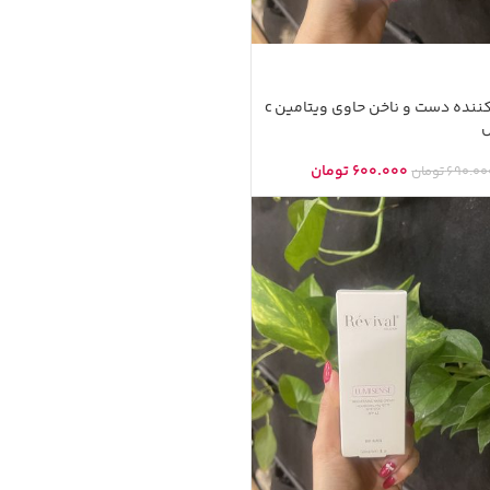
کرم جوان کننده دست و ناخن حاوی ویتامین c
س
600.000
تومان
690.00
تومان