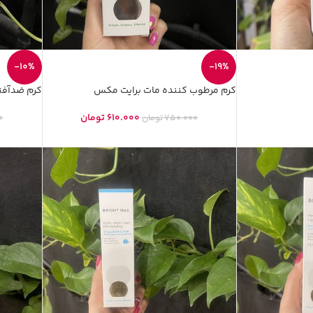
-10%
-19%
کرم مرطوب کننده مات برایت مکس
کرم ضدآف
610.000
تومان
750.000
تومان
0