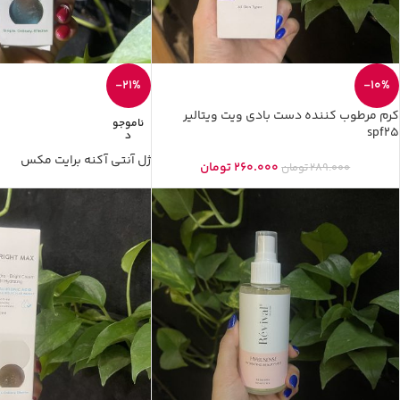
-21%
-10%
کرم مرطوب کننده دست بادی ویت ویتالیر
ناموجو
spf25
د
ژل آنتی آکنه برایت مکس
260.000
تومان
289.000
تومان