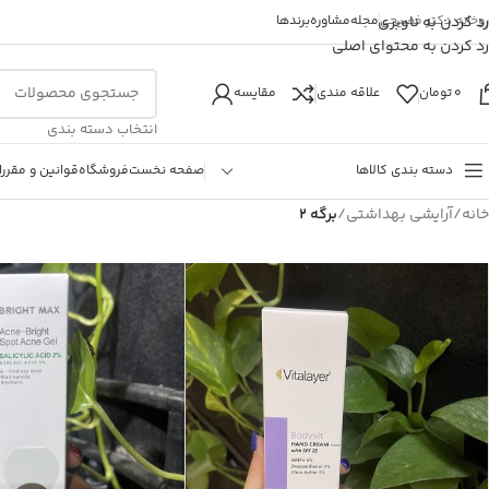
روخانه دکتر فصیحی
رد کردن به ناوبری
مجله
مشاوره
برندها
رد کردن به محتوای اصلی
0
تومان
علاقه مندی
مقایسه
انتخاب دسته بندی
دسته بندی کالاها
صفحه نخست
فروشگاه
قوانین و مقررا
خانه
/
آرایشی بهداشتی
/
برگه 3