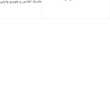
ماسک الماس و بلوبری وارمی
کرم روشن کننده راکوتن
اسپری آب هیدراویت ویتالیر
350.000
تومان
325.000
توم